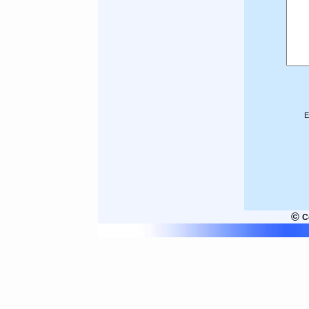
E
©
C